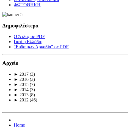
ΦΩΤΟΘΗΚΗ
Δημοφιλέστερα
Ο Άτλας σε PDF
Γιατί η Ελλάδα;
"Ευδαίμων Αρκαδία" σε PDF
Αρχείο
►
2017
(3)
►
2016
(3)
►
2015
(7)
►
2014
(3)
►
2013
(8)
►
2012
(46)
Home