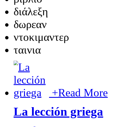
διάλεξη
δωρεαν
ντοκιμαντερ
ταινια
+
Read More
La lección griega