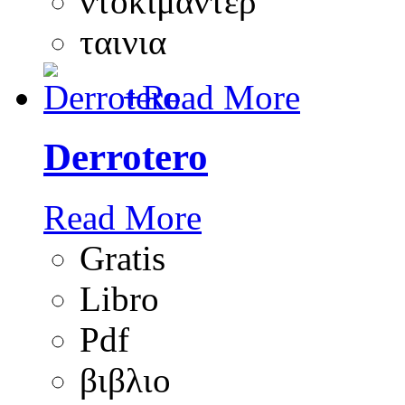
ντοκιμαντερ
ταινια
+
Read More
Derrotero
Read More
Gratis
Libro
Pdf
βιβλιο